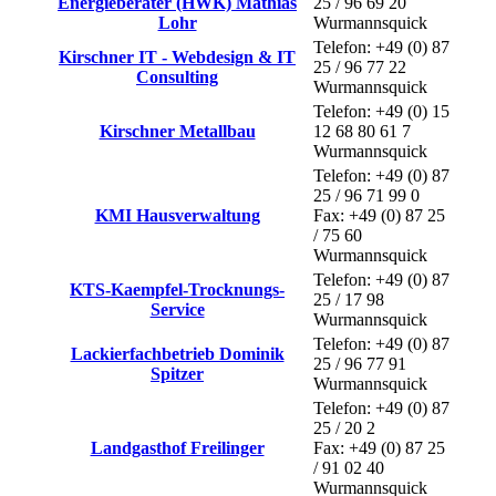
Energieberater (HWK) Mathias
25 / 96 69 20
Lohr
Wurmannsquick
Telefon: +49 (0) 87
Kirschner IT - Webdesign & IT
25 / 96 77 22
Consulting
Wurmannsquick
Telefon: +49 (0) 15
Kirschner Metallbau
12 68 80 61 7
Wurmannsquick
Telefon: +49 (0) 87
25 / 96 71 99 0
KMI Hausverwaltung
Fax: +49 (0) 87 25
/ 75 60
Wurmannsquick
Telefon: +49 (0) 87
KTS-Kaempfel-Trocknungs-
25 / 17 98
Service
Wurmannsquick
Telefon: +49 (0) 87
Lackierfachbetrieb Dominik
25 / 96 77 91
Spitzer
Wurmannsquick
Telefon: +49 (0) 87
25 / 20 2
Landgasthof Freilinger
Fax: +49 (0) 87 25
/ 91 02 40
Wurmannsquick