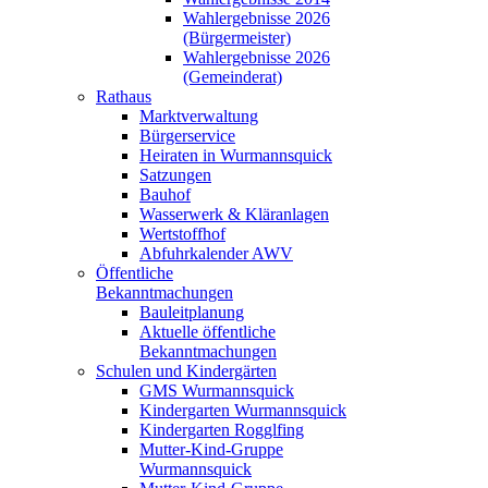
Wahlergebnisse 2026
(Bürgermeister)
Wahlergebnisse 2026
(Gemeinderat)
Rathaus
Marktverwaltung
Bürgerservice
Heiraten in Wurmannsquick
Satzungen
Bauhof
Wasserwerk & Kläranlagen
Wertstoffhof
Abfuhrkalender AWV
Öffentliche
Bekanntmachungen
Bauleitplanung
Aktuelle öffentliche
Bekanntmachungen
Schulen und Kindergärten
GMS Wurmannsquick
Kindergarten Wurmannsquick
Kindergarten Rogglfing
Mutter-Kind-Gruppe
Wurmannsquick