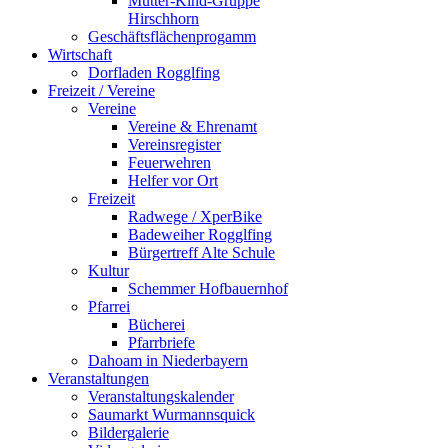
Mutter-Kind-Gruppe
Hirschhorn
Geschäftsflächenprogamm
Wirtschaft
Dorfladen Rogglfing
Freizeit / Vereine
Vereine
Vereine & Ehrenamt
Vereinsregister
Feuerwehren
Helfer vor Ort
Freizeit
Radwege / XperBike
Badeweiher Rogglfing
Bürgertreff Alte Schule
Kultur
Schemmer Hofbauernhof
Pfarrei
Bücherei
Pfarrbriefe
Dahoam in Niederbayern
Veranstaltungen
Veranstaltungskalender
Saumarkt Wurmannsquick
Bildergalerie