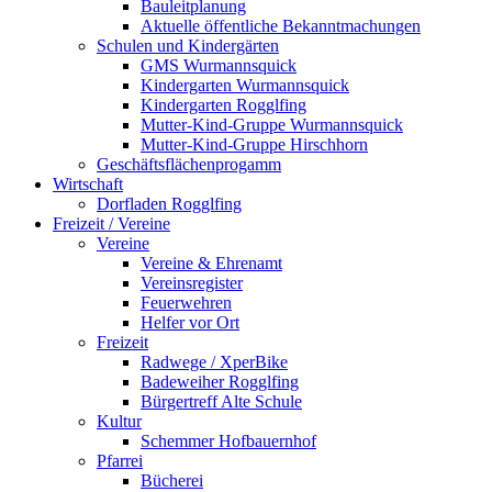
Bauleitplanung
Aktuelle öffentliche Bekanntmachungen
Schulen und Kindergärten
GMS Wurmannsquick
Kindergarten Wurmannsquick
Kindergarten Rogglfing
Mutter-Kind-Gruppe Wurmannsquick
Mutter-Kind-Gruppe Hirschhorn
Geschäftsflächenprogamm
Wirtschaft
Dorfladen Rogglfing
Freizeit / Vereine
Vereine
Vereine & Ehrenamt
Vereinsregister
Feuerwehren
Helfer vor Ort
Freizeit
Radwege / XperBike
Badeweiher Rogglfing
Bürgertreff Alte Schule
Kultur
Schemmer Hofbauernhof
Pfarrei
Bücherei