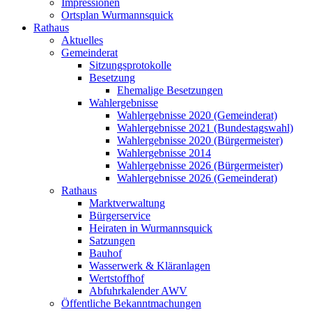
Impressionen
Ortsplan Wurmannsquick
Rathaus
Aktuelles
Gemeinderat
Sitzungsprotokolle
Besetzung
Ehemalige Besetzungen
Wahlergebnisse
Wahlergebnisse 2020 (Gemeinderat)
Wahlergebnisse 2021 (Bundestagswahl)
Wahlergebnisse 2020 (Bürgermeister)
Wahlergebnisse 2014
Wahlergebnisse 2026 (Bürgermeister)
Wahlergebnisse 2026 (Gemeinderat)
Rathaus
Marktverwaltung
Bürgerservice
Heiraten in Wurmannsquick
Satzungen
Bauhof
Wasserwerk & Kläranlagen
Wertstoffhof
Abfuhrkalender AWV
Öffentliche Bekanntmachungen