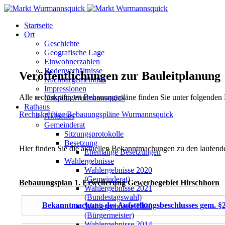
Startseite
Ort
Geschichte
Geografische Lage
Einwohnerzahlen
Bodenverhältnisse
Veröffentlichungen zur Bauleitplanung
Nachbargemeinden
Impressionen
Alle rechtskräftigen Bebauungspläne finden Sie unter folgenden 
Ortsplan Wurmannsquick
Rathaus
Rechtskräftige Bebauungspläne Wurmannsquick
Aktuelles
Gemeinderat
Sitzungsprotokolle
Besetzung
Hier finden Sie die aktuellen Bekanntmachungen zu den laufend
Ehemalige Besetzungen
Wahlergebnisse
Wahlergebnisse 2020
(Gemeinderat)
Bebauungsplan 1. Erweiterung Gewerbegebiet Hirschhorn
Wahlergebnisse 2021
(Bundestagswahl)
Bekanntmachung des Aufstellungsbeschlusses gem. 
Wahlergebnisse 2020
(Bürgermeister)
Wahlergebnisse 2014