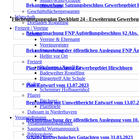
Mutter-Kind-Gruppe
Bekanntmachung Satzungsbeschluss Gewerbegebiet H
Hirschhorn
Geschäftsflächenprogamm
Wirtschaft
Flächennutzungsplan Deckblatt 24 - Erweiterung Gewerbeg
Dorfladen Rogglfing
Freizeit / Vereine
Bekanntmachung FNP Aufstellungsbeschluss §2 Abs.
Vereine
Vereine & Ehrenamt
Vereinsregister
Bekanntmachung der öffentlichen Auslegung FNP Än
Feuerwehren
Helfer vor Ort
Freizeit
Radwege / XperBike
Plan Bekanntmachung Gewerbegebiet Hirschhorn
Badeweiher Rogglfing
Bürgertreff Alte Schule
Kultur
Plan Entwurf vom 13.07.2023
Schemmer Hofbauernhof
Pfarrei
Bücherei
Begründung mit Umweltbericht Entwurf vom 13.07.
Pfarrbriefe
Dahoam in Niederbayern
Veranstaltungen
Bekanntmachung der öffentlichen Auslegung vom 10.
Veranstaltungskalender
Saumarkt Wurmannsquick
Bildergalerie
Schallschutztechnisches Gutachten vom 31.03.2023