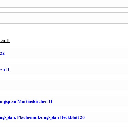
en II
022
en II
ngsplan Martinskirchen II
gsplan, Flächennutzungsplan Deckblatt 20