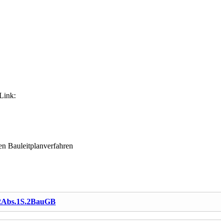
Link:
en Bauleitplanverfahren
§2Abs.1S.2BauGB