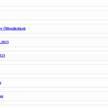
 Öffentlichkeit
.2023
023
g
ng