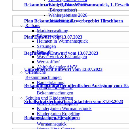
Bekanntmachung B-Plan Wurmannsquick, 1. Erweit
Wahlergebnisse 2026
(Bürgermeister)
Wahlergebnisse 2026
(Gemeinderat)
Plan Bekanntmachung Gewerbegebiet Hirschhorn
Rathaus
Marktverwaltung
Bürgerservice
Plan Entwurf vom 13.07.2023
Heiraten in Wurmannsquick
Satzungen
Bauhof
Begründung Entwurf vom 13.07.2023
Wasserwerk & Kläranlagen
Wertstoffhof
Abfuhrkalender AWV
Umweltbericht Entwurf vom 13.07.2023
Öffentliche
Bekanntmachungen
Bauleitplanung
Bekanntmachung der öffentlichen Auslegung vom 10.
Aktuelle öffentliche
Bekanntmachungen
Schulen und Kindergärten
Schallschutztechnisches Gutachten vom 31.03.2023
GMS Wurmannsquick
Kindergarten Wurmannsquick
Kindergarten Rogglfing
Bodengutachten Hirschhorn
Mutter-Kind-Gruppe
Wurmannsquick