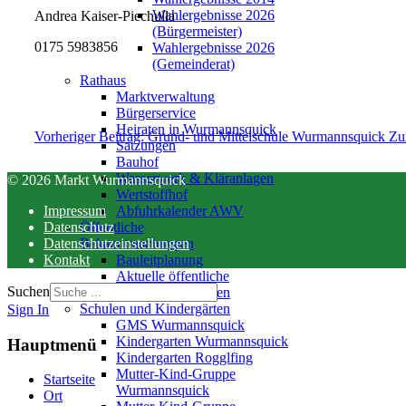
Wahlergebnisse 2026
Andrea Kaiser-Piechulla
(Bürgermeister)
0175 5983856
Wahlergebnisse 2026
(Gemeinderat)
Rathaus
Marktverwaltung
Bürgerservice
Heiraten in Wurmannsquick
Vorheriger Beitrag: Grund- und Mittelschule Wurmannsquick
Zu
Satzungen
Bauhof
Wasserwerk & Kläranlagen
© 2026 Markt Wurmannsquick
Wertstoffhof
Impressum
Abfuhrkalender AWV
Datenschutz
Öffentliche
Datenschutzeinstellungen
Bekanntmachungen
Kontakt
Bauleitplanung
Aktuelle öffentliche
Suchen
Bekanntmachungen
Schulen und Kindergärten
Sign In
GMS Wurmannsquick
Kindergarten Wurmannsquick
Hauptmenü
Kindergarten Rogglfing
Mutter-Kind-Gruppe
Startseite
Wurmannsquick
Ort