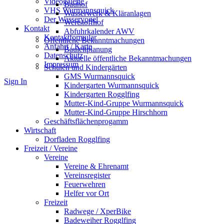
Videogalerie
Bauhof
VHS Wurmannsquick
Wasserwerk & Kläranlagen
Der Wasservogel
Wertstoffhof
Kontakt
Abfuhrkalender AWV
Kontaktformular
Öffentliche Bekanntmachungen
Anfahrt / Karte
Bauleitplanung
Datenschutz
Aktuelle öffentliche Bekanntmachungen
Impressum
Schulen und Kindergärten
GMS Wurmannsquick
Sign In
Kindergarten Wurmannsquick
Kindergarten Rogglfing
Mutter-Kind-Gruppe Wurmannsquick
Mutter-Kind-Gruppe Hirschhorn
Geschäftsflächenprogamm
Wirtschaft
Dorfladen Rogglfing
Freizeit / Vereine
Vereine
Vereine & Ehrenamt
Vereinsregister
Feuerwehren
Helfer vor Ort
Freizeit
Radwege / XperBike
Badeweiher Rogglfing