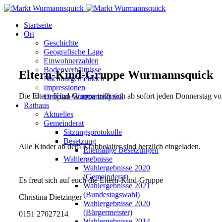
Startseite
Ort
Geschichte
Geografische Lage
Einwohnerzahlen
Bodenverhältnisse
Eltern-Kind-Gruppe Wurmannsquick
Nachbargemeinden
Impressionen
Die Eltern-Kind-Gruppe trifft sich ab sofort jeden Donnerstag 
Ortsplan Wurmannsquick
Rathaus
Aktuelles
Gemeinderat
Sitzungsprotokolle
Besetzung
Alle Kinder ab dem Krabbelalter sind herzlich eingeladen.
Ehemalige Besetzungen
Wahlergebnisse
Wahlergebnisse 2020
(Gemeinderat)
Es freut sich auf euch die Eltern-Kind-Gruppe
Wahlergebnisse 2021
(Bundestagswahl)
Christina Dietzinger
Wahlergebnisse 2020
(Bürgermeister)
0151 27027214
Wahlergebnisse 2014