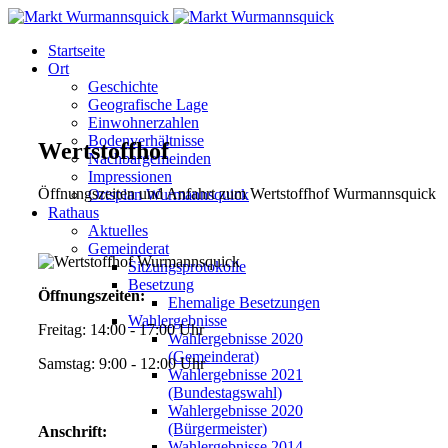
Startseite
Ort
Geschichte
Geografische Lage
Einwohnerzahlen
Bodenverhältnisse
Wertstoffhof
Nachbargemeinden
Impressionen
Öffnungszeiten und Anfahrt zum Wertstoffhof Wurmannsquick
Ortsplan Wurmannsquick
Rathaus
Aktuelles
Gemeinderat
Sitzungsprotokolle
Besetzung
Öffnungszeiten:
Ehemalige Besetzungen
Wahlergebnisse
Freitag: 14:00 - 17:00 Uhr
Wahlergebnisse 2020
(Gemeinderat)
Samstag: 9:00 - 12:00 Uhr
Wahlergebnisse 2021
(Bundestagswahl)
Wahlergebnisse 2020
(Bürgermeister)
Anschrift:
Wahlergebnisse 2014