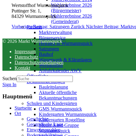
Wahlergebnisse 2026
Wertstoffhof Wurmannsquick
(Bürgermeister)
Puttinger Str. 1,
Wahlergebnisse 2026
84329 Wurmannsquick
(Gemeinderat)
Vorheriger Beitrag: Satzungen
Zurück
Nächster Beitrag: Markt
Rathaus
Marktverwaltung
Bürgerservice
© 2026 Markt Wurmannsquick
Heiraten in Wurmannsquick
Satzungen
Impressum
Bauhof
Datenschutz
Wasserwerk & Kläranlagen
Datenschutzeinstellungen
Wertstoffhof
Kontakt
Abfuhrkalender AWV
Öffentliche
Suchen
Bekanntmachungen
Sign In
Bauleitplanung
Aktuelle öffentliche
Hauptmenü
Bekanntmachungen
Schulen und Kindergärten
Startseite
GMS Wurmannsquick
Ort
Kindergarten Wurmannsquick
Geschichte
Kindergarten Rogglfing
Geografische Lage
Mutter-Kind-Gruppe
Einwohnerzahlen
Wurmannsquick
Bodenverhältnisse