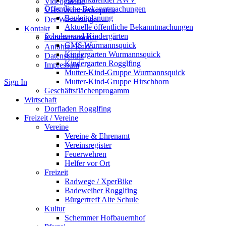
Videogalerie
Öffentliche Bekanntmachungen
VHS Wurmannsquick
Bauleitplanung
Der Wasservogel
Aktuelle öffentliche Bekanntmachungen
Kontakt
Schulen und Kindergärten
Kontaktformular
GMS Wurmannsquick
Anfahrt / Karte
Kindergarten Wurmannsquick
Datenschutz
Kindergarten Rogglfing
Impressum
Mutter-Kind-Gruppe Wurmannsquick
Mutter-Kind-Gruppe Hirschhorn
Sign In
Geschäftsflächenprogamm
Wirtschaft
Dorfladen Rogglfing
Freizeit / Vereine
Vereine
Vereine & Ehrenamt
Vereinsregister
Feuerwehren
Helfer vor Ort
Freizeit
Radwege / XperBike
Badeweiher Rogglfing
Bürgertreff Alte Schule
Kultur
Schemmer Hofbauernhof