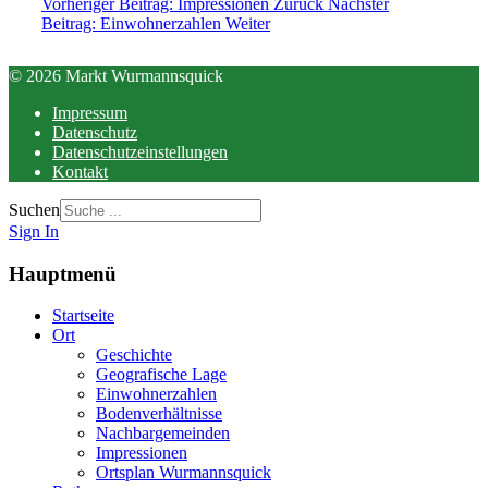
Vorheriger Beitrag: Impressionen
Zurück
Nächster
Beitrag: Einwohnerzahlen
Weiter
© 2026 Markt Wurmannsquick
Impressum
Datenschutz
Datenschutzeinstellungen
Kontakt
Suchen
Sign In
Hauptmenü
Startseite
Ort
Geschichte
Geografische Lage
Einwohnerzahlen
Bodenverhältnisse
Nachbargemeinden
Impressionen
Ortsplan Wurmannsquick