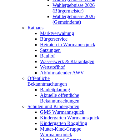
Wahlergebnisse 2026
(Bürgermeister)
Wahlergebnisse 2026
(Gemeinderat)
Rathaus
Marktverwaltung
Bürgerservice
Heiraten in Wurmannsquick
Satzungen
Bauhof
Wasserwerk & Kläranlagen
Wertstoffhof
Abfuhrkalender AWV
Öffentliche
Bekanntmachungen
Bauleitplanung
Aktuelle öffentliche
Bekanntmachungen
Schulen und Kindergärten
GMS Wurmannsquick
Kindergarten Wurmannsquick
Kindergarten Rogglfing
Mutter-Kind-Gruppe
Wurmannsquick