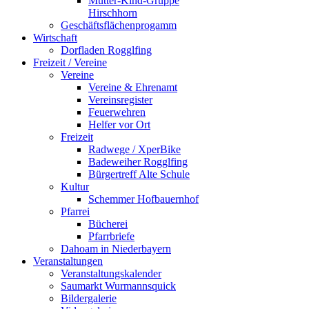
Mutter-Kind-Gruppe
Hirschhorn
Geschäftsflächenprogamm
Wirtschaft
Dorfladen Rogglfing
Freizeit / Vereine
Vereine
Vereine & Ehrenamt
Vereinsregister
Feuerwehren
Helfer vor Ort
Freizeit
Radwege / XperBike
Badeweiher Rogglfing
Bürgertreff Alte Schule
Kultur
Schemmer Hofbauernhof
Pfarrei
Bücherei
Pfarrbriefe
Dahoam in Niederbayern
Veranstaltungen
Veranstaltungskalender
Saumarkt Wurmannsquick
Bildergalerie