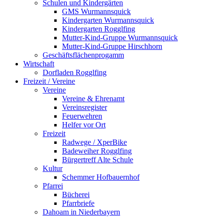
Schulen und Kindergärten
GMS Wurmannsquick
Kindergarten Wurmannsquick
Kindergarten Rogglfing
Mutter-Kind-Gruppe Wurmannsquick
Mutter-Kind-Gruppe Hirschhorn
Geschäftsflächenprogamm
Wirtschaft
Dorfladen Rogglfing
Freizeit / Vereine
Vereine
Vereine & Ehrenamt
Vereinsregister
Feuerwehren
Helfer vor Ort
Freizeit
Radwege / XperBike
Badeweiher Rogglfing
Bürgertreff Alte Schule
Kultur
Schemmer Hofbauernhof
Pfarrei
Bücherei
Pfarrbriefe
Dahoam in Niederbayern