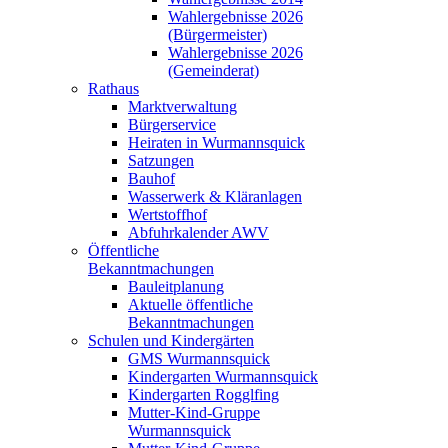
Wahlergebnisse 2026
(Bürgermeister)
Wahlergebnisse 2026
(Gemeinderat)
Rathaus
Marktverwaltung
Bürgerservice
Heiraten in Wurmannsquick
Satzungen
Bauhof
Wasserwerk & Kläranlagen
Wertstoffhof
Abfuhrkalender AWV
Öffentliche
Bekanntmachungen
Bauleitplanung
Aktuelle öffentliche
Bekanntmachungen
Schulen und Kindergärten
GMS Wurmannsquick
Kindergarten Wurmannsquick
Kindergarten Rogglfing
Mutter-Kind-Gruppe
Wurmannsquick