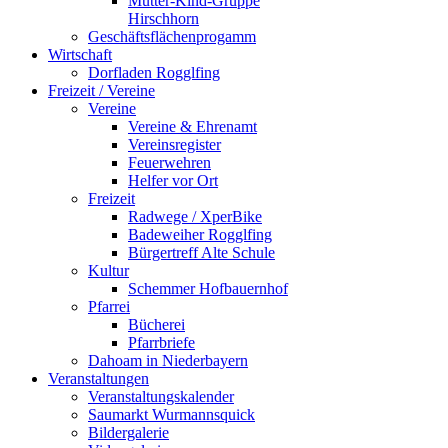
Mutter-Kind-Gruppe
Hirschhorn
Geschäftsflächenprogamm
Wirtschaft
Dorfladen Rogglfing
Freizeit / Vereine
Vereine
Vereine & Ehrenamt
Vereinsregister
Feuerwehren
Helfer vor Ort
Freizeit
Radwege / XperBike
Badeweiher Rogglfing
Bürgertreff Alte Schule
Kultur
Schemmer Hofbauernhof
Pfarrei
Bücherei
Pfarrbriefe
Dahoam in Niederbayern
Veranstaltungen
Veranstaltungskalender
Saumarkt Wurmannsquick
Bildergalerie