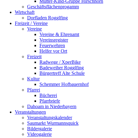
Mutter-Kind-Gruppe Hirschhorn
Geschäftsflächenprogamm
Wirtschaft
Dorfladen Rogglfing
Freizeit / Vereine
Vereine
Vereine & Ehrenamt
Vereinsregister
Feuerwehren
Helfer vor Ort
Freizeit
Radwege / XperBike
Badeweiher Rogglfing
Bürgertreff Alte Schule
Kultur
Schemmer Hofbauernhof
Pfarrei
Bücherei
Pfarrbriefe
Dahoam in Niederbayern
Veranstaltungen
Veranstaltungskalender
Saumarkt Wurmannsquick
Bildergalerie
Videogalerie