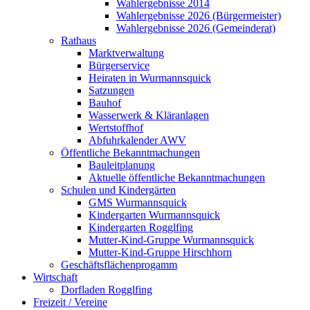
Wahlergebnisse 2014
Wahlergebnisse 2026 (Bürgermeister)
Wahlergebnisse 2026 (Gemeinderat)
Rathaus
Marktverwaltung
Bürgerservice
Heiraten in Wurmannsquick
Satzungen
Bauhof
Wasserwerk & Kläranlagen
Wertstoffhof
Abfuhrkalender AWV
Öffentliche Bekanntmachungen
Bauleitplanung
Aktuelle öffentliche Bekanntmachungen
Schulen und Kindergärten
GMS Wurmannsquick
Kindergarten Wurmannsquick
Kindergarten Rogglfing
Mutter-Kind-Gruppe Wurmannsquick
Mutter-Kind-Gruppe Hirschhorn
Geschäftsflächenprogamm
Wirtschaft
Dorfladen Rogglfing
Freizeit / Vereine