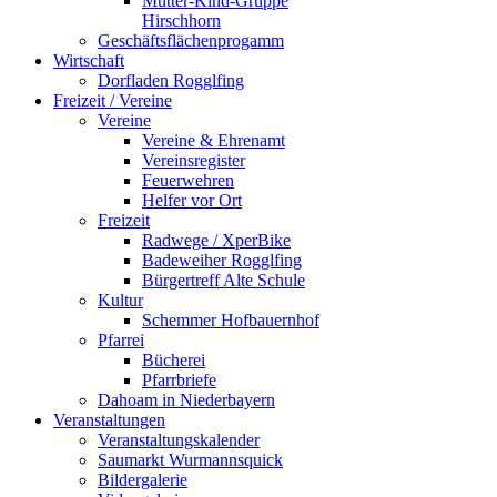
Mutter-Kind-Gruppe
Hirschhorn
Geschäftsflächenprogamm
Wirtschaft
Dorfladen Rogglfing
Freizeit / Vereine
Vereine
Vereine & Ehrenamt
Vereinsregister
Feuerwehren
Helfer vor Ort
Freizeit
Radwege / XperBike
Badeweiher Rogglfing
Bürgertreff Alte Schule
Kultur
Schemmer Hofbauernhof
Pfarrei
Bücherei
Pfarrbriefe
Dahoam in Niederbayern
Veranstaltungen
Veranstaltungskalender
Saumarkt Wurmannsquick
Bildergalerie