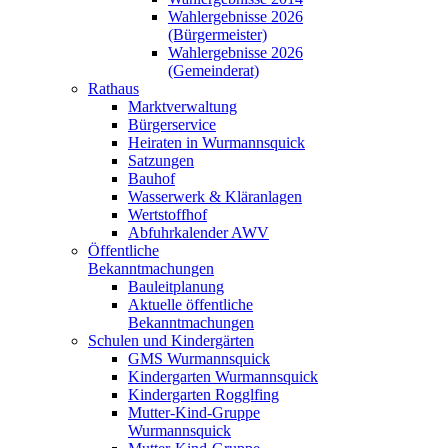
Wahlergebnisse 2026
(Bürgermeister)
Wahlergebnisse 2026
(Gemeinderat)
Rathaus
Marktverwaltung
Bürgerservice
Heiraten in Wurmannsquick
Satzungen
Bauhof
Wasserwerk & Kläranlagen
Wertstoffhof
Abfuhrkalender AWV
Öffentliche
Bekanntmachungen
Bauleitplanung
Aktuelle öffentliche
Bekanntmachungen
Schulen und Kindergärten
GMS Wurmannsquick
Kindergarten Wurmannsquick
Kindergarten Rogglfing
Mutter-Kind-Gruppe
Wurmannsquick