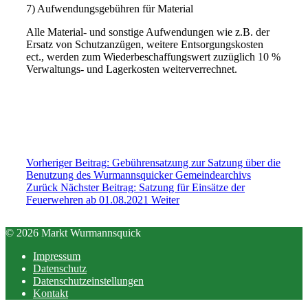
7) Aufwendungsgebühren für Material
Alle Material- und sonstige Aufwendungen wie z.B. der
Ersatz von Schutzanzügen, weitere Entsorgungskosten
ect., werden zum Wiederbeschaffungswert zuzüglich 10 %
Verwaltungs- und Lagerkosten weiterverrechnet.
Vorheriger Beitrag: Gebührensatzung zur Satzung über die
Benutzung des Wurmannsquicker Gemeindearchivs
Zurück
Nächster Beitrag: Satzung für Einsätze der
Feuerwehren ab 01.08.2021
Weiter
© 2026 Markt Wurmannsquick
Impressum
Datenschutz
Datenschutzeinstellungen
Kontakt