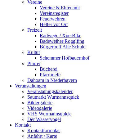
Vereine
Vereine & Ehrenamt
Vereinsregister
Feuerwehren
Helfer vor Ort
Freizeit
Radwege / XperBike
Badeweiher Rogglfing
Bürgertreff Alte Schule
Kultur
Schemmer Hofbauernhof
Pfarrei
Bücherei
Pfarrbriefe
Dahoam in Niederbayern
Veranstaltungen
Veranstaltungskalender
Saumarkt Wurmannsquick
Bildergalerie
Videogalerie
VHS Wurmannsquick
Der Wasservogel
Kontakt
Kontaktformular
Anfahrt / Karte