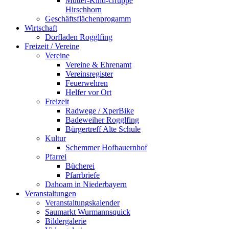
Mutter-Kind-Gruppe
Hirschhorn
Geschäftsflächenprogamm
Wirtschaft
Dorfladen Rogglfing
Freizeit / Vereine
Vereine
Vereine & Ehrenamt
Vereinsregister
Feuerwehren
Helfer vor Ort
Freizeit
Radwege / XperBike
Badeweiher Rogglfing
Bürgertreff Alte Schule
Kultur
Schemmer Hofbauernhof
Pfarrei
Bücherei
Pfarrbriefe
Dahoam in Niederbayern
Veranstaltungen
Veranstaltungskalender
Saumarkt Wurmannsquick
Bildergalerie