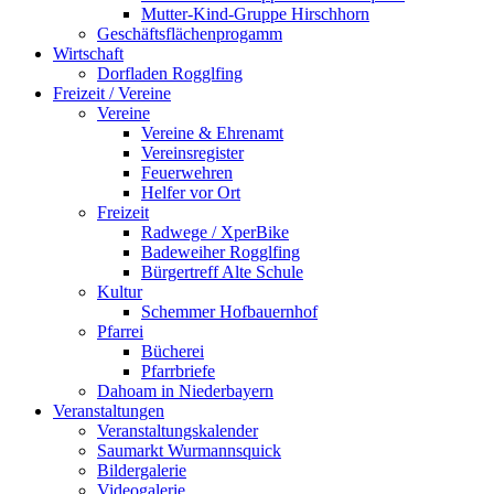
Mutter-Kind-Gruppe Hirschhorn
Geschäftsflächenprogamm
Wirtschaft
Dorfladen Rogglfing
Freizeit / Vereine
Vereine
Vereine & Ehrenamt
Vereinsregister
Feuerwehren
Helfer vor Ort
Freizeit
Radwege / XperBike
Badeweiher Rogglfing
Bürgertreff Alte Schule
Kultur
Schemmer Hofbauernhof
Pfarrei
Bücherei
Pfarrbriefe
Dahoam in Niederbayern
Veranstaltungen
Veranstaltungskalender
Saumarkt Wurmannsquick
Bildergalerie
Videogalerie