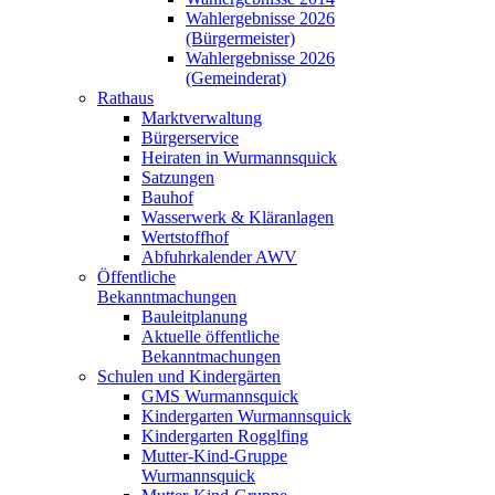
Wahlergebnisse 2026
(Bürgermeister)
Wahlergebnisse 2026
(Gemeinderat)
Rathaus
Marktverwaltung
Bürgerservice
Heiraten in Wurmannsquick
Satzungen
Bauhof
Wasserwerk & Kläranlagen
Wertstoffhof
Abfuhrkalender AWV
Öffentliche
Bekanntmachungen
Bauleitplanung
Aktuelle öffentliche
Bekanntmachungen
Schulen und Kindergärten
GMS Wurmannsquick
Kindergarten Wurmannsquick
Kindergarten Rogglfing
Mutter-Kind-Gruppe
Wurmannsquick