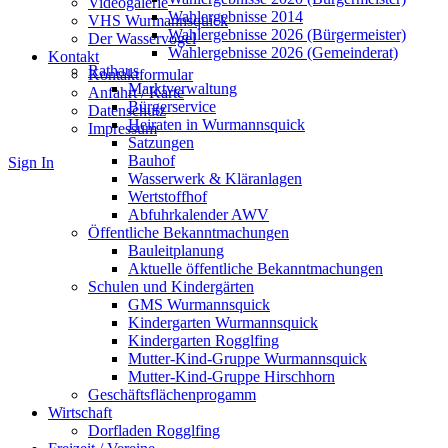
Videogalerie
Wahlergebnisse 2014
VHS Wurmannsquick
Wahlergebnisse 2026 (Bürgermeister)
Der Wasservogel
Wahlergebnisse 2026 (Gemeinderat)
Kontakt
Rathaus
Kontaktformular
Marktverwaltung
Anfahrt / Karte
Bürgerservice
Datenschutz
Heiraten in Wurmannsquick
Impressum
Satzungen
Bauhof
Sign In
Wasserwerk & Kläranlagen
Wertstoffhof
Abfuhrkalender AWV
Öffentliche Bekanntmachungen
Bauleitplanung
Aktuelle öffentliche Bekanntmachungen
Schulen und Kindergärten
GMS Wurmannsquick
Kindergarten Wurmannsquick
Kindergarten Rogglfing
Mutter-Kind-Gruppe Wurmannsquick
Mutter-Kind-Gruppe Hirschhorn
Geschäftsflächenprogamm
Wirtschaft
Dorfladen Rogglfing