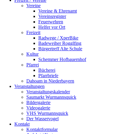
Freizeit / Vereine
Vereine
Vereine & Ehrenamt
Vereinsregister
Feuerwehren
Helfer vor Ort
Freizeit
Radwege / XperBike
Badeweiher Rogglfing
Bürgertreff Alte Schule
Kultur
Schemmer Hofbauernhof
Pfarrei
Bücherei
Pfarrbriefe
Dahoam in Niederbayern
Veranstaltungen
Veranstaltungskalender
Saumarkt Wurmannsquick
Bildergalerie
Videogalerie
VHS Wurmannsquick
Der Wasservogel
Kontakt
Kontaktformular