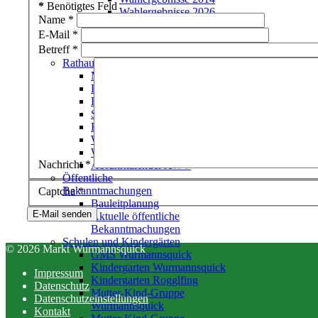
*
Benötigtes Feld
Wahlergebnisse 2026
Name
*
(Bürgermeister)
E-Mail
*
Wahlergebnisse 2026
Betreff
*
(Gemeinderat)
Rathaus
Marktverwaltung
Bürgerservice
Heiraten in Wurmannsquick
Satzungen
Bauhof
Wasserwerk & Kläranlagen
Wertstoffhof
Nachricht
*
Abfuhrkalender AWV
Öffentliche
Bekanntmachungen
Captcha
*
Bauleitplanung
E-Mail senden
Aktuelle öffentliche
Bekanntmachungen
Schulen und Kindergärten
© 2026 Markt Wurmannsquick
GMS Wurmannsquick
Kindergarten Wurmannsquick
Impressum
Kindergarten Rogglfing
Datenschutz
Mutter-Kind-Gruppe
Datenschutzeinstellungen
Wurmannsquick
Kontakt