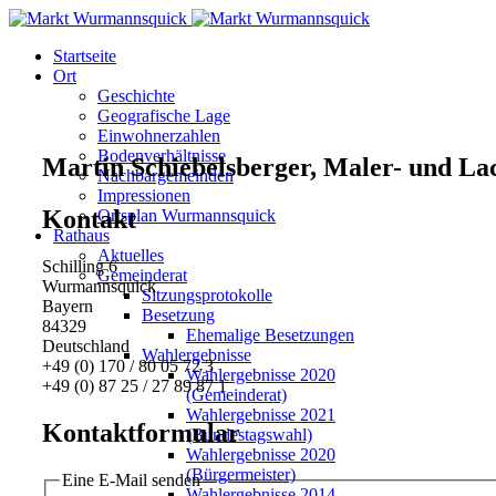
Startseite
Ort
Geschichte
Geografische Lage
Einwohnerzahlen
Bodenverhältnisse
Martin Schiebelsberger, Maler- und La
Nachbargemeinden
Impressionen
Kontakt
Ortsplan Wurmannsquick
Rathaus
Aktuelles
Schilling 6
Gemeinderat
Wurmannsquick
Sitzungsprotokolle
Bayern
Besetzung
84329
Ehemalige Besetzungen
Deutschland
Wahlergebnisse
+49 (0) 170 / 80 05 72 3
Wahlergebnisse 2020
+49 (0) 87 25 / 27 89 87 1
(Gemeinderat)
Wahlergebnisse 2021
Kontaktformular
(Bundestagswahl)
Wahlergebnisse 2020
(Bürgermeister)
Eine E-Mail senden
Wahlergebnisse 2014