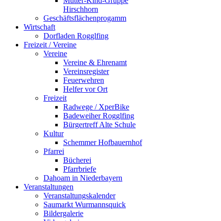
Mutter-Kind-Gruppe
Hirschhorn
Geschäftsflächenprogamm
Wirtschaft
Dorfladen Rogglfing
Freizeit / Vereine
Vereine
Vereine & Ehrenamt
Vereinsregister
Feuerwehren
Helfer vor Ort
Freizeit
Radwege / XperBike
Badeweiher Rogglfing
Bürgertreff Alte Schule
Kultur
Schemmer Hofbauernhof
Pfarrei
Bücherei
Pfarrbriefe
Dahoam in Niederbayern
Veranstaltungen
Veranstaltungskalender
Saumarkt Wurmannsquick
Bildergalerie