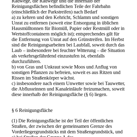
Radwege, die Radwege und die innerhalb der
Reinigungsflächen befindlichen Teile der Fahrbahn
(einschließlich der Parkstreifen) nach Bedarf
a) zu kehren und den Kehricht, Schlamm und sonstigen
Unrat zu entfernen (soweit eine Entsorgung in üblichen
Hausmülltonnen für Biomüll, Papier oder Restmüll oder in
Wertstoffcontainern möglich ist); entsprechendes gilt für
die Entfernung von Unrat auf den Grünstreifen. Im Herbst
sind die Reinigungsarbeiten bei Laubfall, soweit durch das
Laub – insbesondere bei feuchter Witterung – die Situation
als verkehrsgefährdend einzustufen ist, ebenfalls
durchzuführen.
b) von Gras und Unkraut sowie Moos und Anflug von
sonstigen Pflanzen zu befreien, soweit es aus Ritzen und
Rissen im Straßenkörper wächst.
c) insbesondere nach einem Unwetter sowie bei Tauwetter,
die Abflussrinnen und Kanaleinläufe freizumachen, soweit
diese innerhalb der Reinigungsfläche (§ 6) liegen.
§ 6 Reinigungsfläche
(1) Die Reinigungsfläche ist der Teil der öffentlichen
Straßen, der zwischen der gemeinsamen Grenze des
Vorderliegergrundstücks mit dem Straßengrundstück, und