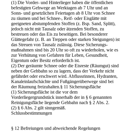
(1) Die Vorder- und Hinterlieger haben die öffentlichen
befestigten Gehwege an Werktagen ab 7 Uhr und an
Sonn- und gesetzlichen Feiertagen ab 8 Uhr von Schnee
zu räumen und bei Schnee-, Reif- oder Eisglätte mit
geeigneten abstumpfenden Stoffen (z. Bsp. Sand, Splitt),
jedoch nicht mit Tausalz oder ätzenden Stoffen, zu
bestreuen oder das Eis zu beseitigen. Bei besonderer
Glättegefahr (z. B. an Treppen oder starken Steigungen) ist
das Streuen von Tausalz zulässig. Diese Sicherungs-
maßnahmen sind bis 20 Uhr so oft zu wiederholen, wie es
zur Verhütung von Gefahren für Leben, Gesundheit,
Eigentum oder Besitz erforderlich ist.
(2) Der geräumte Schnee oder die Eisreste (Räumgut) sind
neben der Gehbahn so zu lagern, dass der Verkehr nicht
gefährdet oder erschwert wird. Abflussrinnen, Hydranten,
Kanaleinlaufschächte und Fußgängerüberwege sind bei
der Räumung freizuhalten.§ 11 Sicherungsfläche
(1) Sicherungsfläche ist die vor dem
Vorderliegergrundstück innerhalb der in § 6 genannten
Reinigungsfläche liegende Gehbahn nach § 2 Abs. 2.
(2) § 6 Abs. 2 gilt sinngemäß.
Schlussbestimmungen
§ 12 Befreiungen und abweichende Regelungen