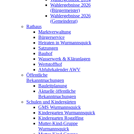
Wahlergebnisse 2026
(Bürgermeister)
Wahlergebnisse 2026
(Gemeinderat)
Rathaus
Marktverwaltung
Bürgerservice
Heiraten in Wurmannsquick
Satzungen
Bauhof
Wasserwerk & Kläranlagen
Wertstoffhof
Abfuhrkalender AWV
Öffentliche
Bekanntmachungen
Bauleitplanung
Aktuelle öffentliche
Bekanntmachungen
Schulen und Kindergärten
GMS Wurmannsquick
Kindergarten Wurmannsquick
Kindergarten Rogglfing
Mutter-Kind-Gruppe
Wurmannsquick