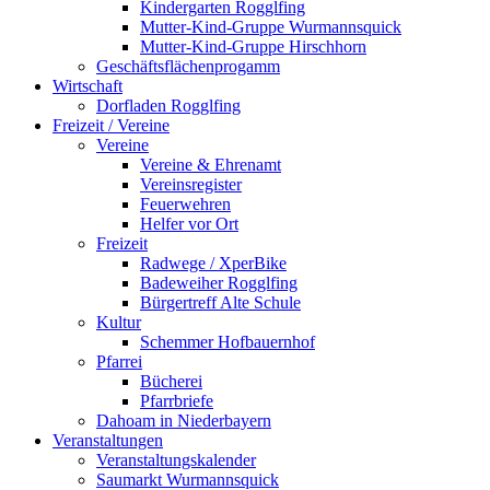
Kindergarten Rogglfing
Mutter-Kind-Gruppe Wurmannsquick
Mutter-Kind-Gruppe Hirschhorn
Geschäftsflächenprogamm
Wirtschaft
Dorfladen Rogglfing
Freizeit / Vereine
Vereine
Vereine & Ehrenamt
Vereinsregister
Feuerwehren
Helfer vor Ort
Freizeit
Radwege / XperBike
Badeweiher Rogglfing
Bürgertreff Alte Schule
Kultur
Schemmer Hofbauernhof
Pfarrei
Bücherei
Pfarrbriefe
Dahoam in Niederbayern
Veranstaltungen
Veranstaltungskalender
Saumarkt Wurmannsquick