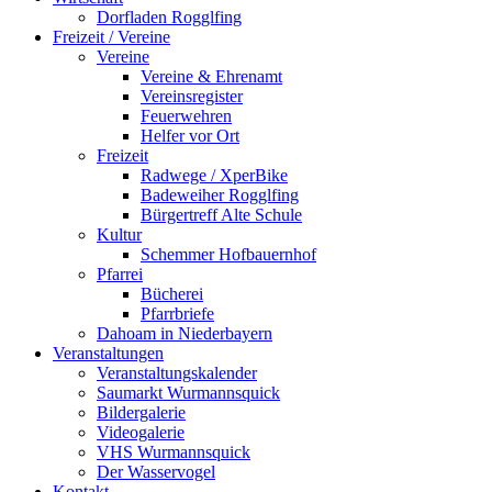
Dorfladen Rogglfing
Freizeit / Vereine
Vereine
Vereine & Ehrenamt
Vereinsregister
Feuerwehren
Helfer vor Ort
Freizeit
Radwege / XperBike
Badeweiher Rogglfing
Bürgertreff Alte Schule
Kultur
Schemmer Hofbauernhof
Pfarrei
Bücherei
Pfarrbriefe
Dahoam in Niederbayern
Veranstaltungen
Veranstaltungskalender
Saumarkt Wurmannsquick
Bildergalerie
Videogalerie
VHS Wurmannsquick
Der Wasservogel
Kontakt