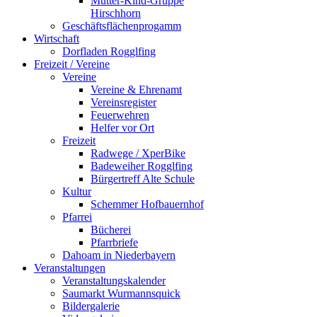
Mutter-Kind-Gruppe
Hirschhorn
Geschäftsflächenprogamm
Wirtschaft
Dorfladen Rogglfing
Freizeit / Vereine
Vereine
Vereine & Ehrenamt
Vereinsregister
Feuerwehren
Helfer vor Ort
Freizeit
Radwege / XperBike
Badeweiher Rogglfing
Bürgertreff Alte Schule
Kultur
Schemmer Hofbauernhof
Pfarrei
Bücherei
Pfarrbriefe
Dahoam in Niederbayern
Veranstaltungen
Veranstaltungskalender
Saumarkt Wurmannsquick
Bildergalerie