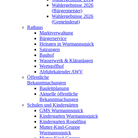
Wahlergebnisse 2026
(Bürgermeister)
Wahlergebnisse 2026
(Gemeinderat)
Rathaus
Marktverwaltung
Bürgerservice
Heiraten in Wurmannsquick
Satzungen
Bauhof
Wasserwerk & Kläranlagen
Wertstoffhof
Abfuhrkalender AWV
Öffentliche
Bekanntmachungen
Bauleitplanung
Aktuelle öffentliche
Bekanntmachungen
Schulen und Kindergärten
GMS Wurmannsquick
Kindergarten Wurmannsquick
Kindergarten Rogglfing
Mutter-Kind-Gruppe
Wurmannsquick