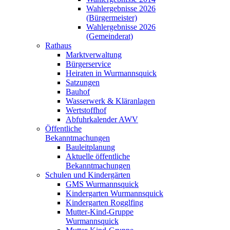
Wahlergebnisse 2026
(Bürgermeister)
Wahlergebnisse 2026
(Gemeinderat)
Rathaus
Marktverwaltung
Bürgerservice
Heiraten in Wurmannsquick
Satzungen
Bauhof
Wasserwerk & Kläranlagen
Wertstoffhof
Abfuhrkalender AWV
Öffentliche
Bekanntmachungen
Bauleitplanung
Aktuelle öffentliche
Bekanntmachungen
Schulen und Kindergärten
GMS Wurmannsquick
Kindergarten Wurmannsquick
Kindergarten Rogglfing
Mutter-Kind-Gruppe
Wurmannsquick