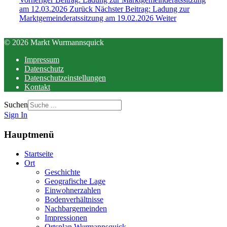
am 12.03.2026
Zurück
Nächster Beitrag: Ladung zur
Marktgemeinderatssitzung am 19.02.2026
Weiter
© 2026 Markt Wurmannsquick
Impressum
Datenschutz
Datenschutzeinstellungen
Kontakt
Suchen
Sign In
Hauptmenü
Startseite
Ort
Geschichte
Geografische Lage
Einwohnerzahlen
Bodenverhältnisse
Nachbargemeinden
Impressionen
Ortsplan Wurmannsquick