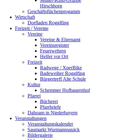
Mutter-Kind-Gruppe
Hirschhorn
Geschäftsflächenprogamm
Wirtschaft
Dorfladen Rogglfing
Freizeit / Vereine
Vereine
Vereine & Ehrenamt
Vereinsregister
Feuerwehren
Helfer vor Ort
Freizeit
Radwege / XperBike
Badeweiher Rogglfing
Bürgertreff Alte Schule
Kultur
Schemmer Hofbauernhof
Pfarrei
Bücherei
Pfarrbriefe
Dahoam in Niederbayern
Veranstaltungen
Veranstaltungskalender
Saumarkt Wurmannsquick
Bildergalerie