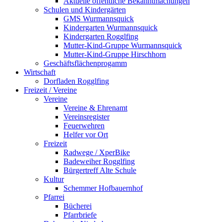
Aktuelle öffentliche Bekanntmachungen
Schulen und Kindergärten
GMS Wurmannsquick
Kindergarten Wurmannsquick
Kindergarten Rogglfing
Mutter-Kind-Gruppe Wurmannsquick
Mutter-Kind-Gruppe Hirschhorn
Geschäftsflächenprogamm
Wirtschaft
Dorfladen Rogglfing
Freizeit / Vereine
Vereine
Vereine & Ehrenamt
Vereinsregister
Feuerwehren
Helfer vor Ort
Freizeit
Radwege / XperBike
Badeweiher Rogglfing
Bürgertreff Alte Schule
Kultur
Schemmer Hofbauernhof
Pfarrei
Bücherei
Pfarrbriefe