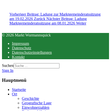
Vorheriger Beitrag: Ladung zur Marktgemeinderatssitzung
am 19.02.2026
Zurück
Nächster Beitrag: Ladung
Marktgemeinderatssitzung am 08.01.2026
Weiter
© 2026 Markt Wurmannsquick
Impressum
Datenschutz
Datenschutzeinstellungen
Kontakt
Suchen
Sign In
Hauptmenü
Startseite
Ort
Geschichte
Geografische Lage
Einwohnerzahlen