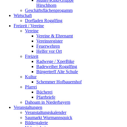
Mutter-Kind-Gruppe
Hirschhorn
Geschäftsflächenprogamm
Wirtschaft
Dorfladen Rogglfing
Freizeit / Vereine
Vereine
Vereine & Ehrenamt
Vereinsregister
Feuerwehren
Helfer vor Ort
Freizeit
Radwege / XperBike
Badeweiher Rogglfing
Bürgertreff Alte Schule
Kultur
Schemmer Hofbauernhof
Pfarrei
Bücherei
Pfarrbriefe
Dahoam in Niederbayern
Veranstaltungen
Veranstaltungskalender
Saumarkt Wurmannsquick
Bildergalerie