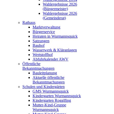
Wahlergebnisse 2026
(Bürgermeister)
Wahlergebnisse 2026
(Gemeinderat)
Rathaus
Marktverwaltung
Bürgerservice
Heiraten in Wurmannsquick
Satzungen
Bauhof
Wasserwerk & Kläranlagen
Wertstoffhof
Abfuhrkalender AWV
Öffentliche
Bekanntmachungen
Bauleitplanung
Aktuelle öffentliche
Bekanntmachungen
Schulen und Kindergärten
GMS Wurmannsquick
Kindergarten Wurmannsquick
Kindergarten Rogglfing
Mutter-Kind-Gruppe
Wurmannsquick