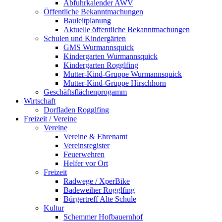
Abfuhrkalender AWV
Öffentliche Bekanntmachungen
Bauleitplanung
Aktuelle öffentliche Bekanntmachungen
Schulen und Kindergärten
GMS Wurmannsquick
Kindergarten Wurmannsquick
Kindergarten Rogglfing
Mutter-Kind-Gruppe Wurmannsquick
Mutter-Kind-Gruppe Hirschhorn
Geschäftsflächenprogamm
Wirtschaft
Dorfladen Rogglfing
Freizeit / Vereine
Vereine
Vereine & Ehrenamt
Vereinsregister
Feuerwehren
Helfer vor Ort
Freizeit
Radwege / XperBike
Badeweiher Rogglfing
Bürgertreff Alte Schule
Kultur
Schemmer Hofbauernhof