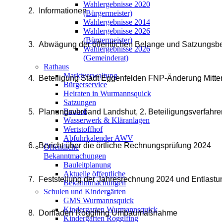
Wahlergebnisse 2020
2.
Informationen
(Bürgermeister)
Wahlergebnisse 2014
Wahlergebnisse 2026
(Bürgermeister)
3.
Abwägung der öffentlichen Belange und Satzungsbe
Wahlergebnisse 2026
(Gemeinderat)
Rathaus
Marktverwaltung
4.
Beteiligung Stadt Eggenfelden FNP-Änderung Mitterh
Bürgerservice
Heiraten in Wurmannsquick
Satzungen
Bauhof
5.
Planungsverband Landshut, 2. Beteiligungsverfahre
Wasserwerk & Kläranlagen
Wertstoffhof
Abfuhrkalender AWV
6.
Bericht über die örtliche Rechnungsprüfung 2024
Öffentliche
Bekanntmachungen
Bauleitplanung
Aktuelle öffentliche
7.
Feststellung der Jahresrechnung 2024 und Entlastu
Bekanntmachungen
Schulen und Kindergärten
GMS Wurmannsquick
Kindergarten Wurmannsquick
8.
Dorfladen Rogglfing Umbaumaßnahme
Kindergarten Rogglfing