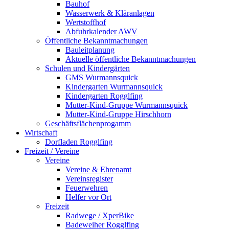
Bauhof
Wasserwerk & Kläranlagen
Wertstoffhof
Abfuhrkalender AWV
Öffentliche Bekanntmachungen
Bauleitplanung
Aktuelle öffentliche Bekanntmachungen
Schulen und Kindergärten
GMS Wurmannsquick
Kindergarten Wurmannsquick
Kindergarten Rogglfing
Mutter-Kind-Gruppe Wurmannsquick
Mutter-Kind-Gruppe Hirschhorn
Geschäftsflächenprogamm
Wirtschaft
Dorfladen Rogglfing
Freizeit / Vereine
Vereine
Vereine & Ehrenamt
Vereinsregister
Feuerwehren
Helfer vor Ort
Freizeit
Radwege / XperBike
Badeweiher Rogglfing