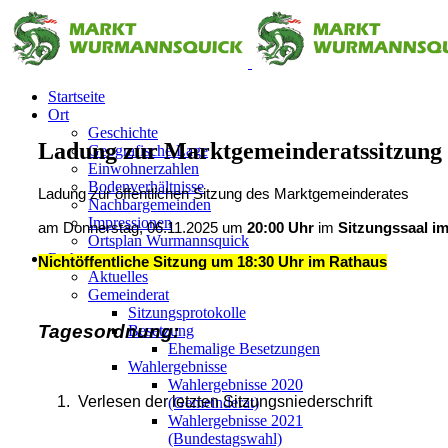
Startseite
Ort
Geschichte
Ladung zur Marktgemeinderatssitzung 
Geografische Lage
Einwohnerzahlen
Bodenverhältnisse
Ladung zur öffentlichen Sitzung des Marktgemeinderates
Nachbargemeinden
Impressionen
am Donnerstag, 06.11.2025 um
20:00 Uhr
im
Sitzungssaal i
Ortsplan Wurmannsquick
Rathaus
Nichtöffentliche Sitzung um 18:30 Uhr im Rathaus
Aktuelles
Gemeinderat
Sitzungsprotokolle
Tagesordnung:
Besetzung
Ehemalige Besetzungen
Wahlergebnisse
Wahlergebnisse 2020
1.
Verlesen der letzten Sitzungsniederschrift
(Gemeinderat)
Wahlergebnisse 2021
(Bundestagswahl)