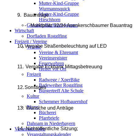
Mutter-Kind-Gruppe
Wurmannsquick
Mutter-Kind-Gruppe
9.
Bauanträge
Hirschhorn
Geschäftsflächenprogamm
-
Marktplatz 32/34 Asenkerschbaumer Bauantrag
Wirtschaft
Dorfladen Rogglfing
Freizeit / Vereine
10.
Vergabe Straßenbeleuchtung auf LED
Vereine
Vereine & Ehrenamt
Vereinsregister
Feuerwehren
11.
Vergabe Eckbank Mittagsbetreuung
Helfer vor Ort
Freizeit
Radwege / XperBike
Badeweiher Rogglfing
12.
Sonstiges
Bürgertreff Alte Schule
Kultur
Schemmer Hofbauernhof
Pfarrei
13.
Wünsche und Anträge
Bücherei
Pfarrbriefe
Dahoam in Niederbayern
14.
Nichtöffentliche Sitzung;
Veranstaltungen
Veranstaltungskalender