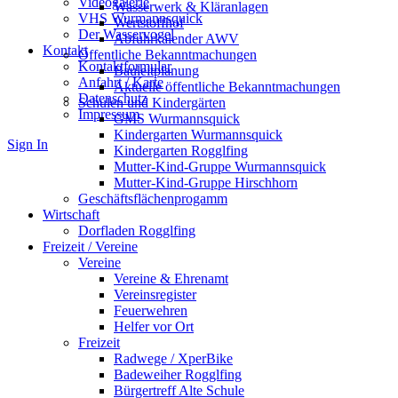
Videogalerie
Wasserwerk & Kläranlagen
VHS Wurmannsquick
Wertstoffhof
Der Wasservogel
Abfuhrkalender AWV
Kontakt
Öffentliche Bekanntmachungen
Kontaktformular
Bauleitplanung
Anfahrt / Karte
Aktuelle öffentliche Bekanntmachungen
Datenschutz
Schulen und Kindergärten
Impressum
GMS Wurmannsquick
Kindergarten Wurmannsquick
Sign In
Kindergarten Rogglfing
Mutter-Kind-Gruppe Wurmannsquick
Mutter-Kind-Gruppe Hirschhorn
Geschäftsflächenprogamm
Wirtschaft
Dorfladen Rogglfing
Freizeit / Vereine
Vereine
Vereine & Ehrenamt
Vereinsregister
Feuerwehren
Helfer vor Ort
Freizeit
Radwege / XperBike
Badeweiher Rogglfing
Bürgertreff Alte Schule