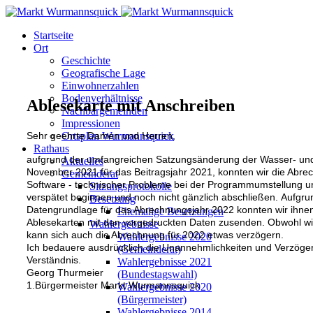
Startseite
Ort
Geschichte
Geografische Lage
Einwohnerzahlen
Bodenverhältnisse
Ablesekarte mit Anschreiben
Nachbargemeinden
Impressionen
Sehr geehrte
Damen und Herren
,
Ortsplan Wurmannsquick
Rathaus
aufgrund der umfangreichen Satzungsänderung der Wasser
-
un
Aktuelles
November 2021 für das Beitragsjahr 2021, konnten wir die Abre
Gemeinderat
Software
-
technischer Probleme bei der Programmumstellung u
Sitzungsprotokolle
verspätet beginnen und
noch nicht gänzlich abschließen
.
Aufgru
Besetzung
Datengrundlage für das Abrechnungsjahr 2022 k
o
nn
t
en wir
ihne
Ehemalige Besetzungen
Ablese
karten
mit den vorgedruckten Daten
zusenden.
Obwohl wir
Wahlergebnisse
kann sich auch die Abrechnung für 2022 etwas verzögern.
Wahlergebnisse 2020
Ich bedauere ausdrücklich die
Unannehmlichkeiten und
Verzöger
(Gemeinderat)
Verständnis.
Wahlergebnisse 2021
Georg T
hurmeier
(Bundestagswahl)
1.Bürgermeister Markt
W
urmannsquick
Wahlergebnisse 2020
(Bürgermeister)
Wahlergebnisse 2014