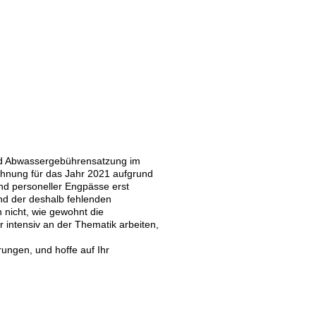
d Abwassergebührensatzung im
chnung für das Jahr 2021
aufgrund
nd personeller Engpässe
erst
nd der
deshalb
fehlenden
n
nicht, wie gewohnt
die
 intensiv an der
Thematik
arbeiten,
ungen, und hoffe
auf Ihr