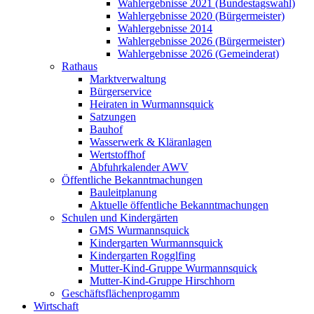
Wahlergebnisse 2021 (Bundestagswahl)
Wahlergebnisse 2020 (Bürgermeister)
Wahlergebnisse 2014
Wahlergebnisse 2026 (Bürgermeister)
Wahlergebnisse 2026 (Gemeinderat)
Rathaus
Marktverwaltung
Bürgerservice
Heiraten in Wurmannsquick
Satzungen
Bauhof
Wasserwerk & Kläranlagen
Wertstoffhof
Abfuhrkalender AWV
Öffentliche Bekanntmachungen
Bauleitplanung
Aktuelle öffentliche Bekanntmachungen
Schulen und Kindergärten
GMS Wurmannsquick
Kindergarten Wurmannsquick
Kindergarten Rogglfing
Mutter-Kind-Gruppe Wurmannsquick
Mutter-Kind-Gruppe Hirschhorn
Geschäftsflächenprogamm
Wirtschaft