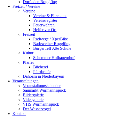
Dorfladen Rogglfing
Freizeit / Vereine
Vereine
Vereine & Ehrenamt
Vereinsregister
Feuerwehren
Helfer vor Ort
Freizeit
Radwege / XperBike
Badeweiher Rogglfing
Bürgertreff Alte Schule
Kultur
Schemmer Hofbauernhof
Pfarrei
Bücherei
Pfarrbriefe
Dahoam in Niederbayern
Veranstaltungen
Veranstaltungskalender
Saumarkt Wurmannsquick
Bildergalerie
Videogalerie
VHS Wurmannsquick
Der Wasservogel
Kontakt