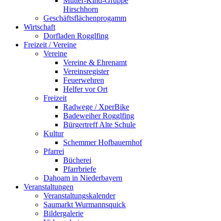
Mutter-Kind-Gruppe
Hirschhorn
Geschäftsflächenprogamm
Wirtschaft
Dorfladen Rogglfing
Freizeit / Vereine
Vereine
Vereine & Ehrenamt
Vereinsregister
Feuerwehren
Helfer vor Ort
Freizeit
Radwege / XperBike
Badeweiher Rogglfing
Bürgertreff Alte Schule
Kultur
Schemmer Hofbauernhof
Pfarrei
Bücherei
Pfarrbriefe
Dahoam in Niederbayern
Veranstaltungen
Veranstaltungskalender
Saumarkt Wurmannsquick
Bildergalerie