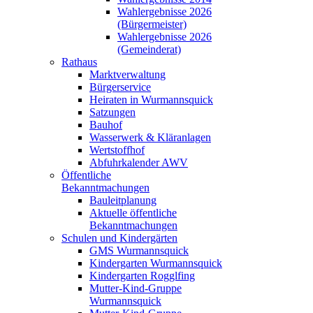
Wahlergebnisse 2026
(Bürgermeister)
Wahlergebnisse 2026
(Gemeinderat)
Rathaus
Marktverwaltung
Bürgerservice
Heiraten in Wurmannsquick
Satzungen
Bauhof
Wasserwerk & Kläranlagen
Wertstoffhof
Abfuhrkalender AWV
Öffentliche
Bekanntmachungen
Bauleitplanung
Aktuelle öffentliche
Bekanntmachungen
Schulen und Kindergärten
GMS Wurmannsquick
Kindergarten Wurmannsquick
Kindergarten Rogglfing
Mutter-Kind-Gruppe
Wurmannsquick