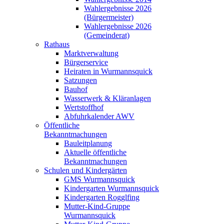
Wahlergebnisse 2026
(Bürgermeister)
Wahlergebnisse 2026
(Gemeinderat)
Rathaus
Marktverwaltung
Bürgerservice
Heiraten in Wurmannsquick
Satzungen
Bauhof
Wasserwerk & Kläranlagen
Wertstoffhof
Abfuhrkalender AWV
Öffentliche
Bekanntmachungen
Bauleitplanung
Aktuelle öffentliche
Bekanntmachungen
Schulen und Kindergärten
GMS Wurmannsquick
Kindergarten Wurmannsquick
Kindergarten Rogglfing
Mutter-Kind-Gruppe
Wurmannsquick