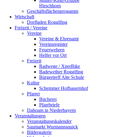
Mutter-Kind-Gruppe
Hirschhorn
Geschäftsflächenprogamm
Wirtschaft
Dorfladen Rogglfing
Freizeit / Vereine
Vereine
Vereine & Ehrenamt
Vereinsregister
Feuerwehren
Helfer vor Ort
Freizeit
Radwege / XperBike
Badeweiher Rogglfing
Bürgertreff Alte Schule
Kultur
Schemmer Hofbauernhof
Pfarrei
Bücherei
Pfarrbriefe
Dahoam in Niederbayern
Veranstaltungen
Veranstaltungskalender
Saumarkt Wurmannsquick
Bildergalerie