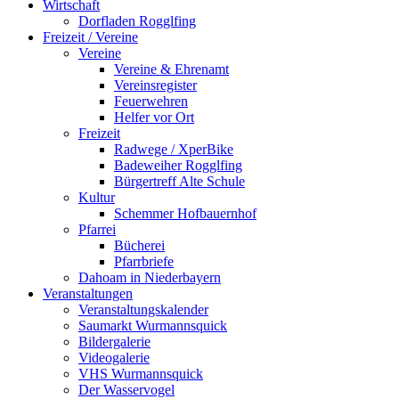
Wirtschaft
Dorfladen Rogglfing
Freizeit / Vereine
Vereine
Vereine & Ehrenamt
Vereinsregister
Feuerwehren
Helfer vor Ort
Freizeit
Radwege / XperBike
Badeweiher Rogglfing
Bürgertreff Alte Schule
Kultur
Schemmer Hofbauernhof
Pfarrei
Bücherei
Pfarrbriefe
Dahoam in Niederbayern
Veranstaltungen
Veranstaltungskalender
Saumarkt Wurmannsquick
Bildergalerie
Videogalerie
VHS Wurmannsquick
Der Wasservogel