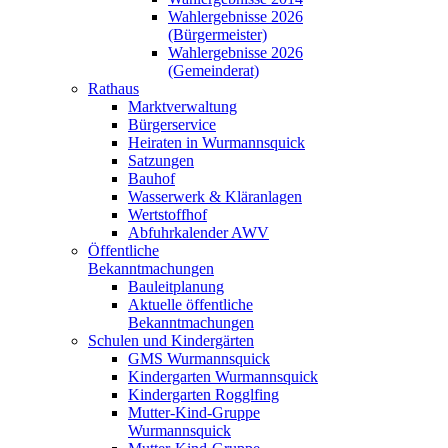
Wahlergebnisse 2026
(Bürgermeister)
Wahlergebnisse 2026
(Gemeinderat)
Rathaus
Marktverwaltung
Bürgerservice
Heiraten in Wurmannsquick
Satzungen
Bauhof
Wasserwerk & Kläranlagen
Wertstoffhof
Abfuhrkalender AWV
Öffentliche
Bekanntmachungen
Bauleitplanung
Aktuelle öffentliche
Bekanntmachungen
Schulen und Kindergärten
GMS Wurmannsquick
Kindergarten Wurmannsquick
Kindergarten Rogglfing
Mutter-Kind-Gruppe
Wurmannsquick