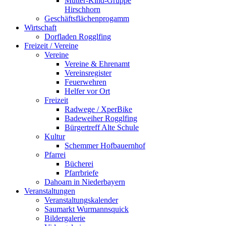
Mutter-Kind-Gruppe
Hirschhorn
Geschäftsflächenprogamm
Wirtschaft
Dorfladen Rogglfing
Freizeit / Vereine
Vereine
Vereine & Ehrenamt
Vereinsregister
Feuerwehren
Helfer vor Ort
Freizeit
Radwege / XperBike
Badeweiher Rogglfing
Bürgertreff Alte Schule
Kultur
Schemmer Hofbauernhof
Pfarrei
Bücherei
Pfarrbriefe
Dahoam in Niederbayern
Veranstaltungen
Veranstaltungskalender
Saumarkt Wurmannsquick
Bildergalerie