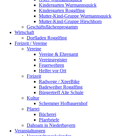
Kindergarten Wurmannsquick
Kindergarten Rogglfing
Mutter-Kind-Gruppe Wurmannsquick
Mutter-Kind-Gruppe Hirschhorn
Geschäftsflächenprogamm
Wirtschaft
Dorfladen Rogglfing
Freizeit / Vereine
Vereine
Vereine & Ehrenamt
Vereinsregister
Feuerwehren
Helfer vor Ort
Freizeit
Radwege / XperBike
Badeweiher Rogglfing
Bürgertreff Alte Schule
Kultur
Schemmer Hofbauernhof
Pfarrei
Bücherei
Pfarrbriefe
Dahoam in Niederbayern
Veranstaltungen