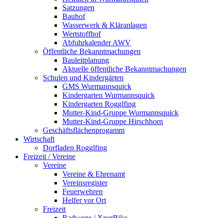
Satzungen
Bauhof
Wasserwerk & Kläranlagen
Wertstoffhof
Abfuhrkalender AWV
Öffentliche Bekanntmachungen
Bauleitplanung
Aktuelle öffentliche Bekanntmachungen
Schulen und Kindergärten
GMS Wurmannsquick
Kindergarten Wurmannsquick
Kindergarten Rogglfing
Mutter-Kind-Gruppe Wurmannsquick
Mutter-Kind-Gruppe Hirschhorn
Geschäftsflächenprogamm
Wirtschaft
Dorfladen Rogglfing
Freizeit / Vereine
Vereine
Vereine & Ehrenamt
Vereinsregister
Feuerwehren
Helfer vor Ort
Freizeit
Radwege / XperBike