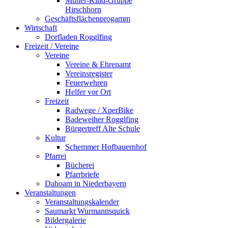
Mutter-Kind-Gruppe
Hirschhorn
Geschäftsflächenprogamm
Wirtschaft
Dorfladen Rogglfing
Freizeit / Vereine
Vereine
Vereine & Ehrenamt
Vereinsregister
Feuerwehren
Helfer vor Ort
Freizeit
Radwege / XperBike
Badeweiher Rogglfing
Bürgertreff Alte Schule
Kultur
Schemmer Hofbauernhof
Pfarrei
Bücherei
Pfarrbriefe
Dahoam in Niederbayern
Veranstaltungen
Veranstaltungskalender
Saumarkt Wurmannsquick
Bildergalerie