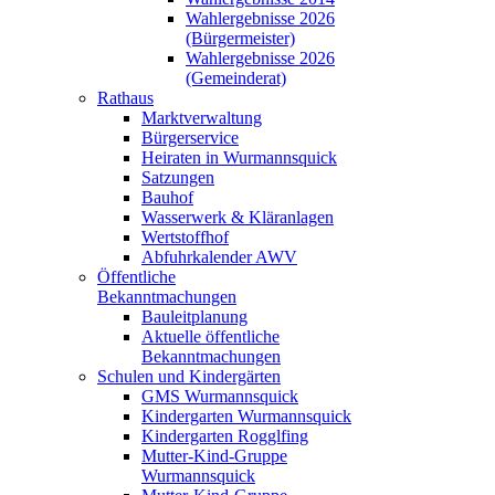
Wahlergebnisse 2026
(Bürgermeister)
Wahlergebnisse 2026
(Gemeinderat)
Rathaus
Marktverwaltung
Bürgerservice
Heiraten in Wurmannsquick
Satzungen
Bauhof
Wasserwerk & Kläranlagen
Wertstoffhof
Abfuhrkalender AWV
Öffentliche
Bekanntmachungen
Bauleitplanung
Aktuelle öffentliche
Bekanntmachungen
Schulen und Kindergärten
GMS Wurmannsquick
Kindergarten Wurmannsquick
Kindergarten Rogglfing
Mutter-Kind-Gruppe
Wurmannsquick