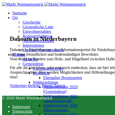
Startseite
Ort
Geschichte
Geografische Lage
Einwohnerzahlen
Bodenverhältnisse
Dahoam in Niederbayern
Nachbargemeinden
Impressionen
Dahoam in Niederbayern - das Informationsportal für Niederbayer
Ortsplan Wurmannsquick
und seine freundlichen und bodenständigen Bewohner.
Rathaus
Vom Wald im Norden zum Holz- und Hügelland zwischen Hallerta
Aktuelles
Gemeinderat
Für alle die hier leben, oder erst noch entdecken, dass sie hier l
Sitzungsprotokolle
Ansprechpartner. Hier werden Möglichkeiten und Hilfestellungen a
Besetzung
eina!
Ehemalige Besetzungen
Wahlergebnisse
Vorheriger Beitrag: Pfarrei
Zurück
Wahlergebnisse 2020
(Gemeinderat)
Wahlergebnisse 2021
© 2026 Markt Wurmannsquick
(Bundestagswahl)
Wahlergebnisse 2020
Impressum
(Bürgermeister)
Datenschutz
Wahlergebnisse 2014