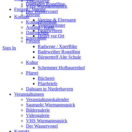
Videogalerie
Dorfladen Rogglfing
VHS Wurmannsquick
Freizeit / Vereine
Der Wasservogel
Vereine
Kontakt
Vereine & Ehrenamt
Kontaktformular
Vereinsregister
Anfahrt / Karte
Feuerwehren
Datenschutz
Helfer vor Ort
Impressum
Freizeit
Radwege / XperBike
Sign In
Badeweiher Rogglfing
Bürgertreff Alte Schule
Kultur
Schemmer Hofbauernhof
Pfarrei
Bücherei
Pfarrbriefe
Dahoam in Niederbayern
Veranstaltungen
Veranstaltungskalender
Saumarkt Wurmannsquick
Bildergalerie
Videogalerie
VHS Wurmannsquick
Der Wasservogel
Kontakt